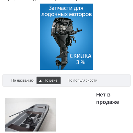
По названию
По цене
По популярности
Нет в
продаже