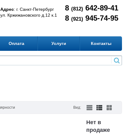
8
642-89-41
(812)
Адрес
: г. Санкт-Петербург
ул. Кржижановского д.12 к.1
8
945-74-95
(921)
Оплата
Услуги
Контакты
лярности
Вид:
Нет в
продаже