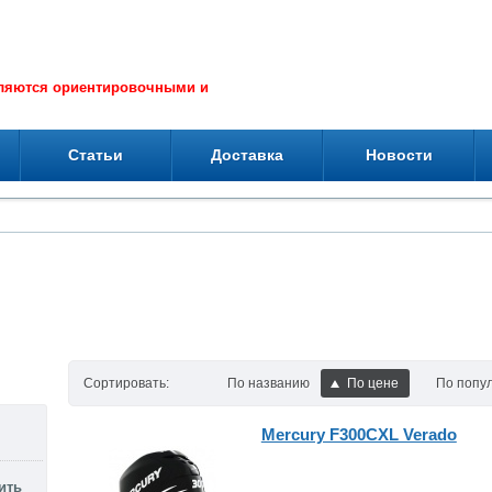
вляются ориентировочными и
Статьи
Доставка
Новости
Сортировать:
По названию
По цене
По попу
Mercury F300CXL Verado