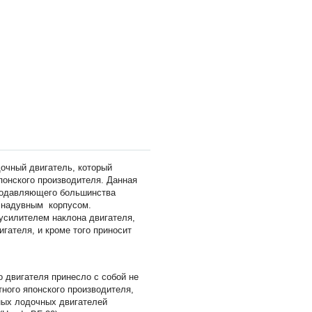
дочный двигатель, который
понского производителя. Данная
подавляющего большинства
и надувным корпусом.
усилителем наклона двигателя,
гателя, и кроме того приносит
 двигателя принесло с собой не
ного японского производителя,
ных лодочных двигателей