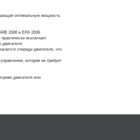
ивающая оптимальную мощность
ARB 2008 и ЕРА 2006.
 практически исключает
о двигателя.
агается спереди двигателя, что
управления, которая не требует
егреве двигателя или
nda BF20 D3 SHSU
0
,7 кВт (20 л.с.)
00-6000