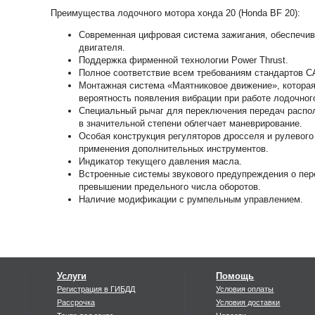
Преимущества лодочного мотора хонда 20 (Honda BF 20):
Современная цифровая система зажигания, обеспеч
двигателя.
Поддержка фирменной технологии Power Thrust.
Полное соответствие всем требованиям стандартов C
Монтажная система «Маятниковое движение», которая
вероятность появления вибрации при работе лодочног
Специальный рычаг для переключения передач распол
в значительной степени облегчает маневрирование.
Особая конструкция регуляторов дросселя и рулевого 
применения дополнительных инструментов.
Индикатор текущего давления масла.
Встроенные системы звукового предупреждения о пер
превышении предельного числа оборотов.
Наличие модификации с румпельным управлением.
Параметр
Ho
Тактность
4
Вес (кг)
50
Рабочий объём (куб. см)
35
Услуги
Помощь
Количество цилиндров
2
Регистрация в ГИБДД
Условия оплаты
Максимальная мощность
14
Рассрочка
Условия доставки
Максимальное число оборотов в минуту
50