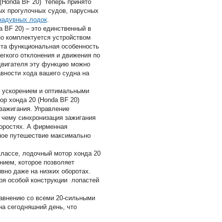
(Honda BF 20) теперь принято
х прогулочных судов, парусных
надувных лодок
.
 BF 20) – это единственный в
но комплектуется устройством
эта функциональная особенность
гкого отклонения и движения по
 двигателя эту функцию можно
вности хода вашего судна на
 ускорением и оптимальными
р хонда 20 (Honda BF 20)
зажигания. Управление
 чему синхронизация зажигания
коростях. А фирменная
ное путешествие максимально
лассе, лодочный мотор хонда 20
нием, которое позволяет
но даже на низких оборотах.
ря особой конструкции лопастей
авнению со всеми 20-сильными
а сегодняшний день, что