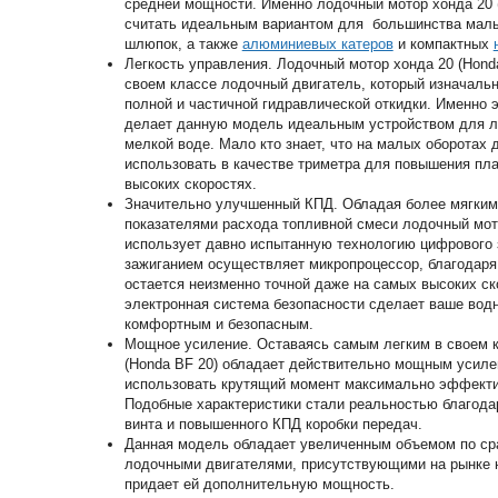
средней мощности. Именно лодочный мотор хонда 20 
считать идеальным вариантом для большинства малы
шлюпок, а также
алюминиевых катеров
и компактных
Легкость управления. Лодочный мотор хонда 20 (Honda
своем классе лодочный двигатель, который изначаль
полной и частичной гидравлической откидки. Именно 
делает данную модель идеальным устройством для ле
мелкой воде. Мало кто знает, что на малых оборотах
использовать в качестве триметра для повышения пла
высоких скоростях.
Значительно улучшенный КПД. Обладая более мягким
показателями расхода топливной смеси лодочный мото
использует давно испытанную технологию цифрового 
зажиганием осуществляет микропроцессор, благодаря
остается неизменно точной даже на самых высоких с
электронная система безопасности сделает ваше вод
комфортным и безопасным.
Мощное усиление. Оставаясь самым легким в своем к
(Honda BF 20) обладает действительно мощным усиле
использовать крутящий момент максимально эффектив
Подобные характеристики стали реальностью благода
винта и повышенного КПД коробки передач.
Данная модель обладает увеличенным объемом по ср
лодочными двигателями, присутствующими на рынке н
придает ей дополнительную мощность.