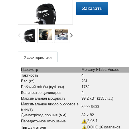
Заказать
Характеристики
Параметр
Mercury F135L Verado
Тактность
4
Вес (кг)
231
Рабочий объём (куб. см)
1732
Количество цилиндров
4
Максимальная мощность
99.2 кВт (135 л.с.)
Максимальное число оборотов в
5200-6400
минуту
Диаметр/ход поршня (мм)
82 х 82
2,08:1
Передаточное отношение
DOHC 16 клапанов
Тип двигателя