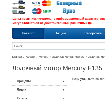
Цены носят исключительно информационный характер, я
могут отличаться от действительных розничных цен.
Каталог
Акции
Рассрочка
Главная
/
Каталог
/
Моторы
/
Лодочные моторы Mercury
/
Лодочный мот
Лодочный мотор Mercury F135L
Цену уточняйте по теле
Прицепы
Лодки
Катера