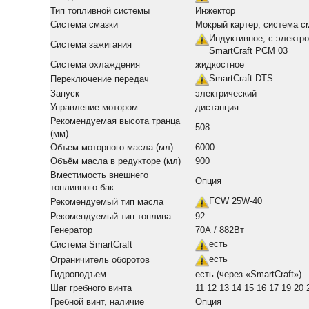
Тип топливной системы
Инжектор
Система смазки
Мокрый картер, система с
Индуктивное, с электр
Система зажигания
SmartCraft PCM 03
Система охлаждения
жидкостное
SmartCraft DTS
Переключение передач
Запуск
электрический
Управление мотором
дистанция
Рекомендуемая высота транца
508
(мм)
Объем моторного масла (мл)
6000
Объём масла в редукторе (мл)
900
Вместимость внешнего
Опция
топливного бак
FCW 25W-40
Рекомендуемый тип масла
Рекомендуемый тип топлива
92
Генератор
70А / 882Вт
есть
Система SmartCraft
есть
Ограничитель оборотов
Гидроподъем
есть (через «SmartCraft»)
Шаг гребного винта
11 12 13 14 15 16 17 19 20 
Гребной винт, наличие
Опция