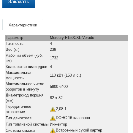
Заказать
Характеристики
Параметр
Mercury F150CXL Verado
Тактность
4
Вес (кг)
239
Рабочий объём (куб.
1732
см)
Количество цилиндров
4
Максимальная
110 кВт (150 л.с.)
мощность
Максимальное число
5800-6400
оборотов в минуту
Диаметр/ход поршня
82 х 82
(мм)
Передаточное
2,08:1
отношение
DOHC 16 клапанов
Тип двигателя
Тип топливной системы
Инжектор
Встроенный сухой картер
Система смазки