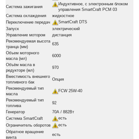
Индуктивное, с электронным блоком
Система зажигания
управления SmartCraft PCM 03
Система охлаждения
жидкостное
SmartCraft DTS
Переключение передач
Запуск
электрический
Управление мотором
дистанция
Рекомендуемая высота
635
транца (мм)
Объем моторного
6000
масла (мл)
Объём масла в
970
редукторе (мл)
Вместимость внешнего
Опция
топливного бак
Рекомендуемый тип
FCW 25W-40
масла
Рекомендуемый тип
92
топлива
Генератор
70А / 882Вт
есть
Система SmartCraft
есть
Ограничитель оборотов
Обратное вращение
есть
винта