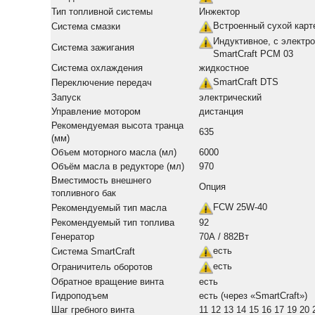
Тип топливной системы
Инжектор
Встроенный сухой карт
Система смазки
Индуктивное, с электр
Система зажигания
SmartCraft PCM 03
Система охлаждения
жидкостное
SmartCraft DTS
Переключение передач
Запуск
электрический
Управление мотором
дистанция
Рекомендуемая высота транца
635
(мм)
Объем моторного масла (мл)
6000
Объём масла в редукторе (мл)
970
Вместимость внешнего
Опция
топливного бак
FCW 25W-40
Рекомендуемый тип масла
Рекомендуемый тип топлива
92
Генератор
70А / 882Вт
есть
Система SmartCraft
есть
Ограничитель оборотов
Обратное вращение винта
есть
Гидроподъем
есть (через «SmartCraft»)
Шаг гребного винта
11 12 13 14 15 16 17 19 20 