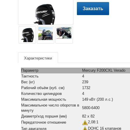
Заказать
Характеристики
Параметр
Mercury F200CXL Verado
Тактность
4
Вес (кг)
239
Рабочий объём (куб. см)
1732
Количество цилиндров
4
Максимальная мощность
149 кВт (200 л.с.)
Максимальное число оборотов в
5800-6400
минуту
Диаметр/ход поршня (мм)
82 х 82
2,08:1
Передаточное отношение
DOHC 16 клапанов
Тип двигателя