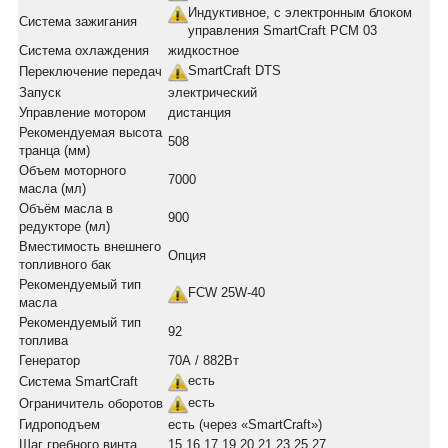
Индуктивное, с электронным блоком
Система зажигания
управления SmartCraft PCM 03
Система охлаждения
жидкостное
SmartCraft DTS
Переключение передач
Запуск
электрический
Управление мотором
дистанция
Рекомендуемая высота
508
транца (мм)
Объем моторного
7000
масла (мл)
Объём масла в
900
редукторе (мл)
Вместимость внешнего
Опция
топливного бак
Рекомендуемый тип
FCW 25W-40
масла
Рекомендуемый тип
92
топлива
Генератор
70А / 882Вт
есть
Система SmartCraft
есть
Ограничитель оборотов
Гидроподъем
есть (через «SmartCraft»)
Шаг гребного винта
15 16 17 19 20 21 23 25 27