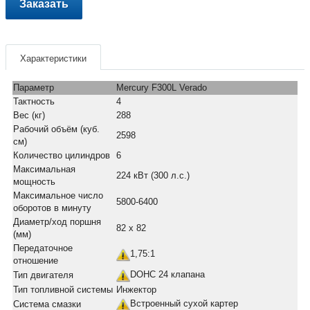
Заказать
Характеристики
Параметр
Mercury F300L Verado
Тактность
4
Вес (кг)
288
Рабочий объём (куб.
2598
см)
Количество цилиндров
6
Максимальная
224 кВт (300 л.с.)
мощность
Максимальное число
5800-6400
оборотов в минуту
Диаметр/ход поршня
82 х 82
(мм)
Передаточное
1,75:1
отношение
DOHC 24 клапана
Тип двигателя
Тип топливной системы
Инжектор
Встроенный сухой картер
Система смазки