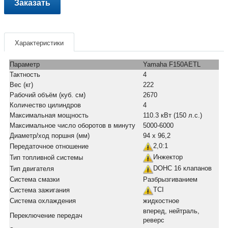
Заказать
Характеристики
Параметр
Yamaha F150AETL
Тактность
4
Вес (кг)
222
Рабочий объём (куб. см)
2670
Количество цилиндров
4
Максимальная мощность
110.3 кВт (150 л.с.)
Максимальное число оборотов в минуту
5000-6000
Диаметр/ход поршня (мм)
94 x 96,2
2,0:1
Передаточное отношение
Инжектор
Тип топливной системы
DOHC 16 клапанов
Тип двигателя
Система смазки
Разбрызгиванием
TCI
Система зажигания
Система охлаждения
жидкостное
вперед, нейтраль,
Переключение передач
реверс