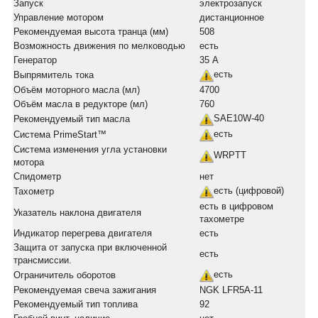
Запуск
электрозапуск
Управление мотором
дистанционное
Рекомендуемая высота транца (мм)
508
Возможность движения по мелководью
есть
Генератор
35 А
есть
Выпрямитель тока
Объём моторного масла (мл)
4700
Объём масла в редукторе (мл)
760
SAE10W-40
Рекомендуемый тип масла
есть
Система PrimeStart™
Система изменения угла установки
WRPTT
мотора
Спидометр
нет
есть (цифровой)
Тахометр
есть в цифровом
Указатель наклона двигателя
тахометре
Индикатор перегрева двигателя
есть
Защита от запуска при включенной
есть
трансмиссии.
есть
Ограничитель оборотов
Рекомендуемая свеча зажигания
NGK LFR5A-11
Рекомендуемый тип топлива
92