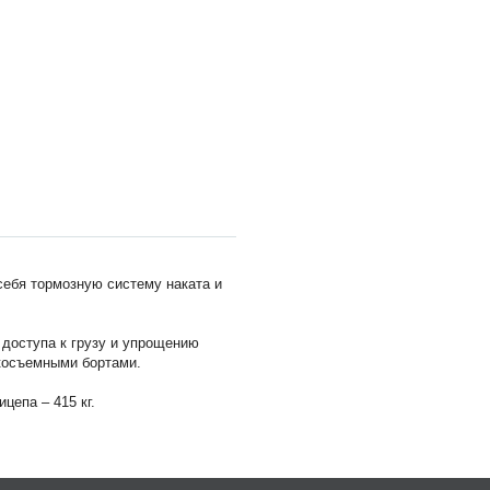
ебя тормозную систему наката и
 доступа к грузу и упрощению
гкосъемными бортами.
цепа – 415 кг.
х 1500