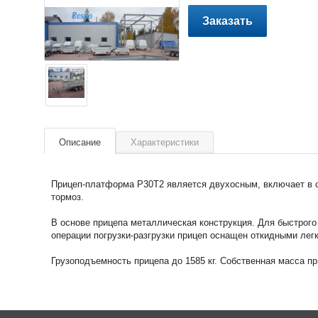
Заказать
Описание
Характеристики
Прицеп-платформа P30T2 является двухосным, включает в с
тормоз.
В основе прицепа металлическая конструкция. Для быстрого
операции погрузки-разгрузки прицеп оснащен откидными ле
Грузоподъемность прицепа до 1585 кг. Собственная масса при
Внутренняя длина и ширина кузова, мм
3100 
Полная масса, кг
2000
Масса прицепа, кг
415
Масса перевозимого груза, кг
1585