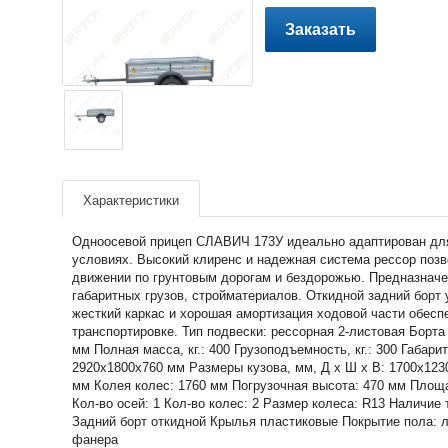
Заказать
Характеристики
Одноосевой прицеп СЛАВИЧ 173У идеально адаптирован для
условиях. Высокий клиренс и надежная система рессор позв
движении по грунтовым дорогам и бездорожью. Предназначе
габаритных грузов, стройматериалов. Откидной задний борт 
жесткий каркас и хорошая амортизация ходовой части обесп
транспортировке. Тип подвески: рессорная 2-листовая Борта
мм Полная масса, кг.: 400 Грузоподъемность, кг.: 300 Габари
2920х1800х760 мм Размеры кузова, мм, Д х Ш х В: 1700х123
мм Колея колес: 1760 мм Погрузочная высота: 470 мм Площ
Кол-во осей: 1 Кол-во колес: 2 Размер колеса: R13 Наличие 
Задний борт откидной Крылья пластиковые Покрытие пола: 
фанера