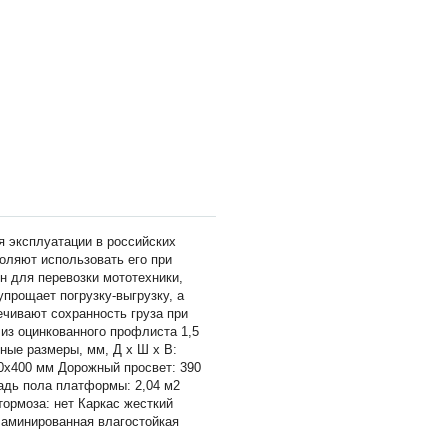
 эксплуатации в российских
оляют использовать его при
н для перевозки мототехники,
упрощает погрузку-выгрузку, а
ечивают сохранность груза при
 из оцинкованного профлиста 1,5
тные размеры, мм, Д х Ш х В:
0х400 мм Дорожный просвет: 390
адь пола платформы: 2,04 м2
тормоза: нет Каркас жесткий
ламинированная влагостойкая