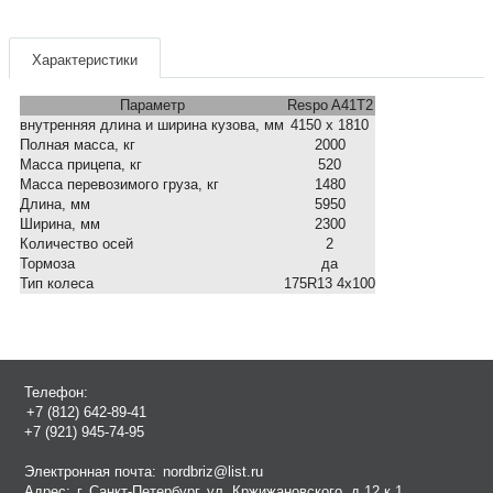
Характеристики
Параметр
Respo A41T2
внутренняя длина и ширина кузова, мм
4150 х 1810
Полная масса, кг
2000
Масса прицепа, кг
520
Масса перевозимого груза, кг
1480
Длина, мм
5950
Ширина, мм
2300
Количество осей
2
Тормоза
да
Тип колеса
175R13 4х100
Телефон:
+7 (812) 642-89-41
+7 (921) 945-74-95
Электронная почта:
nordbriz@list.ru
Адрес:
г. Санкт-Петербург, ул. Кржижановского, д.12 к.1