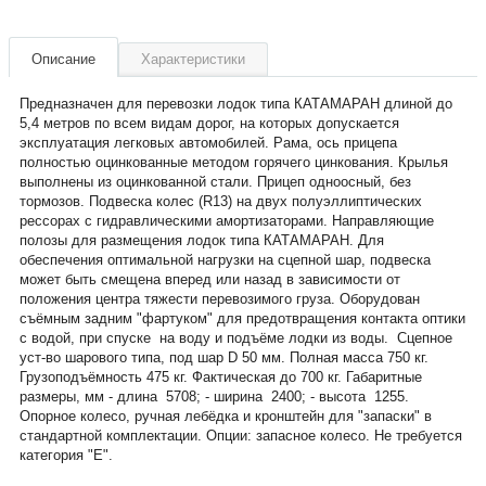
Описание
Характеристики
Предназначен для перевозки лодок типа КАТАМАРАН длиной до
5,4 метров по всем видам дорог, на которых допускается
эксплуатация легковых автомобилей. Рама, ось прицепа
полностью оцинкованные методом горячего цинкования. Крылья
выполнены из оцинкованной стали. Прицеп одноосный, без
тормозов. Подвеска колес (R13) на двух полуэллиптических
рессорах с гидравлическими амортизаторами. Направляющие
полозы для размещения лодок типа КАТАМАРАН. Для
обеспечения оптимальной нагрузки на сцепной шар, подвеска
может быть смещена вперед или назад в зависимости от
положения центра тяжести перевозимого груза. Оборудован
съёмным задним "фартуком" для предотвращения контакта оптики
с водой, при спуске на воду и подъёме лодки из воды. Сцепное
уст-во шарового типа, под шар D 50 мм. Полная масса 750 кг.
Грузоподъёмность 475 кг. Фактическая до 700 кг. Габаритные
размеры, мм - длина 5708; - ширина 2400; - высота 1255.
Опорное колесо, ручная лебёдка и кронштейн для "запаски" в
стандартной комплектации. Опции: запасное колесо. Не требуется
категория "Е".