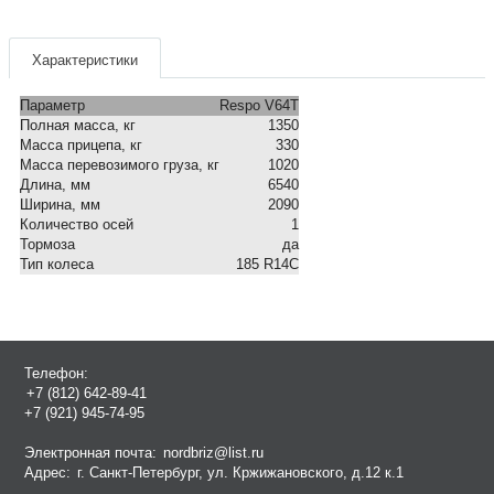
Характеристики
Параметр
Respo V64T
Полная масса, кг
1350
Масса прицепа, кг
330
Масса перевозимого груза, кг
1020
Длина, мм
6540
Ширина, мм
2090
Количество осей
1
Тормоза
да
Тип колеса
185 R14С
Телефон:
+7 (812) 642-89-41
+7 (921) 945-74-95
Электронная почта:
nordbriz@list.ru
Адрес:
г. Санкт-Петербург, ул. Кржижановского, д.12 к.1