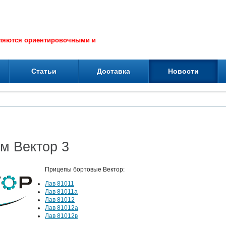
вляются ориентировочными и
Статьи
Доставка
Новости
м Вектор 3
Прицепы бортовые Вектор:
Лав 81011
Лав 81011а
Лав 81012
Лав 81012а
Лав 81012в