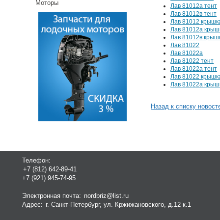
Моторы
Лав 81012а тент
Лав 81012в тент
Лав 81012 крышк
Лав 81012а крыш
Лав 81012в крыш
Лав 81022
Лав 81022а
Лав 81022 тент
Лав 81022а тент
Лав 81022 крышк
Лав 81022а крыш
Назад к списку новост
Телефон:
+7 (812) 642-89-41
+7 (921) 945-74-95
Электронная почта:
nordbriz@list.ru
Адрес:
г. Санкт-Петербург, ул. Кржижановского, д.12 к.1