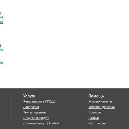
а
ка
ка
а
ка
ей
Услуги
Помощь
Регистрация в ГИБДД
Условия оплаты
Рассрочка
Условия доставки
Тента под заказ
Новости
Покупка в кредит
Статьи
Срочный выкуп (Trade-In)
Инструкции